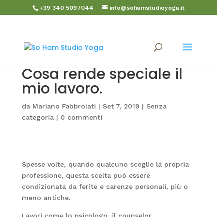
+39 340 5097044
info@sohamstudioyoga.it
Cosa rende speciale il
mio lavoro.
da
Mariano Fabbrolati
|
Set 7, 2019
|
Senza
categoria
|
0 commenti
Spesse volte, quando qualcuno sceglie la propria
professione, questa scelta può essere
condizionata da ferite e carenze personali, più o
meno antiche.
Lavori come lo psicologo, il counselor,