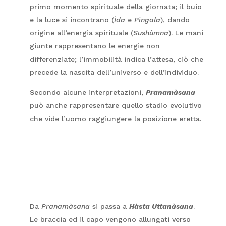
primo momento spirituale della giornata; il buio
e la luce si incontrano (
Ìda
e
Pìngala
), dando
origine all’energia spirituale (
Sushùmna
). Le mani
giunte rappresentano le energie non
differenziate; l’immobilità indica l’attesa, ciò che
precede la nascita dell’universo e dell’individuo.
Secondo alcune interpretazioni,
Pranamàsana
può anche rappresentare quello stadio evolutivo
che vide l’uomo raggiungere la posizione eretta.
Da
Pranamàsana
si passa a
Hàsta Uttanàsana
.
Le braccia ed il capo vengono allungati verso