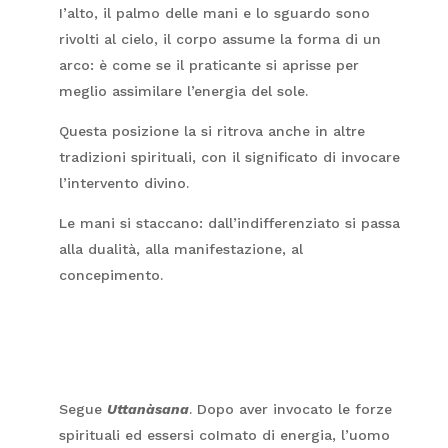
I’alto, il palmo delle mani e lo sguardo sono
rivolti al cielo, il corpo assume la forma di un
arco: è come se il praticante si aprisse per
meglio assimilare l’energia del sole.
Questa posizione la si ritrova anche in altre
tradizioni spirituali, con il significato di invocare
l’intervento divino.
Le mani si staccano: dall’indifferenziato si passa
alla dualità, alla manifestazione, al
concepimento.
Segue
Uttanàsana
. Dopo aver invocato le forze
spirituali ed essersi coImato di energia, l’uomo