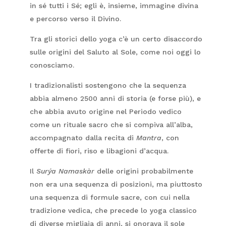
in sé tutti i Sé; egli è, insieme, immagine divina
e percorso verso il Divino.
Tra gli storici dello yoga c’è un certo disaccordo
sulle origini del Saluto al Sole, come noi oggi lo
conosciamo.
I tradizionalisti sostengono che la sequenza
abbia almeno 2500 anni di storia (e forse più), e
che abbia avuto origine nel Periodo vedico
come un rituale sacro che si compiva all’alba,
accompagnato dalla recita di
Mantra
, con
offerte di fiori, riso e libagioni d’acqua.
Il
Surýa Namaskàr
delle origini probabilmente
non era una sequenza di posizioni, ma piuttosto
una sequenza di formule sacre, con cui nella
tradizione vedica, che precede lo yoga classico
di diverse migliaia di anni, si onorava il sole