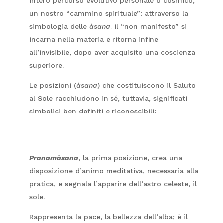
intero percorso evolutivo personale o cosmico,
un nostro “cammino spirituale”: attraverso la
simbologia delle
àsana
, il “non manifesto” si
incarna nella materia e ritorna infine
all’invisibile, dopo aver acquisito una coscienza
superiore.
Le posizioni (
àsana
) che costituiscono il Saluto
al Sole racchiudono in sé, tuttavia, significati
simbolici ben definiti e riconoscibili:
Pranamàsana
, la prima posizione, crea una
disposizione d’animo meditativa, necessaria alla
pratica, e segnala l’apparire dell’astro celeste, il
sole.
Rappresenta la pace, la bellezza dell’alba; è il