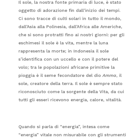
Il sole, la nostra fonte primaria di luce, è stato
oggetto di adorazione fin dall’inizio dei tempi.
Ci sono tracce di culti solari in tutto il mondo,
dall’Asia alla Polinesia, dall’Africa alle Americhe,
che si sono protratti fino ai nostri giorni: per gli
eschimesi il sole è la vita, mentre la luna
rappresenta la morte; in Indonesia il sole
s’identifica con un uccello e con il potere del
volo; tra le popolazioni africane primitive la
pioggia è il seme fecondatore del dio
Amma
, il
sole, creatore della terra. Il sole è sempre stato
riconosciuto come la sorgente della Vita, da cui
tutti gli esseri ricevono energia, calore, vitalità.
Quando si parla di “energia”, intesa come
“energia” vitale non misurabile con gli strumenti