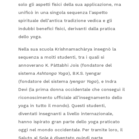
solo gli aspetti fisici della sua applicazione, ma
unificò in una singola sequenza l’aspetto
spirituale dell’antica tradizione vedica e gli
indubbi benefici fisici, derivanti dalla pratica
dello yoga.
Nella sua scuola Krishnamachàrya insegnò la
sequenza a molti studenti, tra i quali si
annoverano K. Pàttabhi Jois (fondatore del
sistema
Ashtanga Yoga
), B.K.S. Iyengar
(fondatore del sistema
Iyengar Yoga
), e Indra
Devi (la prima donna occidentale che conseguì il
riconoscimento ufficiale all’insegnamento dello
yoga in tutto il mondo). Questi studenti,
diventati insegnanti a livello internazionale,
hanno ispirato gran parte dello yoga praticato
oggi nel mondo occidentale. Per tramite loro, il
Saluto al Sole è diventato quindi parte