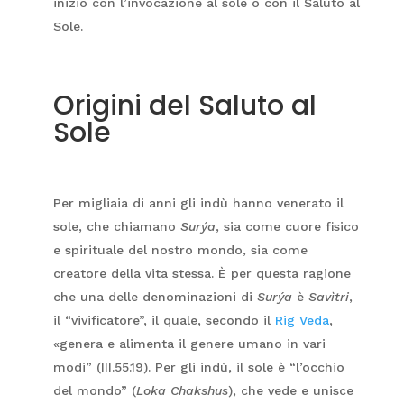
inizio con l’invocazione al sole o con il Saluto al
Sole.
Origini del Saluto al
Sole
Per migliaia di anni gli indù hanno venerato il
sole, che chiamano
Surýa
, sia come cuore fisico
e spirituale del nostro mondo, sia come
creatore della vita stessa. È per questa ragione
che una delle denominazioni di
Surýa
è
Savìtri
,
il “vivificatore”, il quale, secondo il
Rig Veda
,
«genera e alimenta il genere umano in vari
modi” (III.55.19). Per gli indù, il sole è “l’occhio
del mondo” (
Loka Chakshus
), che vede e unisce