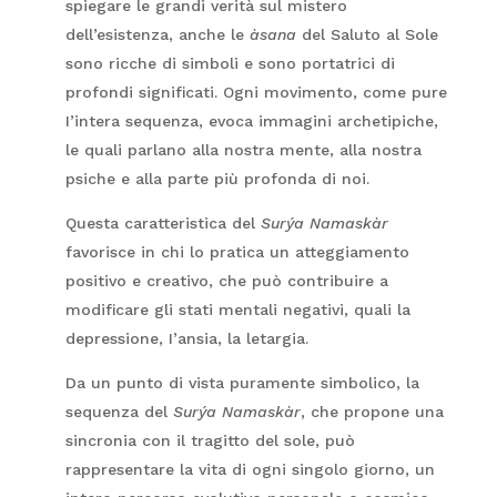
spiegare le grandi verità sul mistero
dell’esistenza, anche le
àsana
del Saluto al Sole
sono ricche di simboli e sono portatrici di
profondi significati. Ogni movimento, come pure
I’intera sequenza, evoca immagini archetipiche,
le quali parlano alla nostra mente, alla nostra
psiche e alla parte più profonda di noi.
Questa caratteristica del
Surýa Namaskàr
favorisce in chi lo pratica un atteggiamento
positivo e creativo, che può contribuire a
modificare gli stati mentali negativi, quali la
depressione, I’ansia, la letargia.
Da un punto di vista puramente simbolico, la
sequenza del
Surýa Namaskàr
, che propone una
sincronia con il tragitto del sole, può
rappresentare la vita di ogni singolo giorno, un