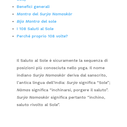
Benefici generali
Mantra
del
Surýa Namaskàr
Bija Mantra
del sole
I 108 Saluti al Sole
Perché proprio 108 volte?
Il Saluto al Sole è sicuramente la sequenza di
posizioni più conosciuta nello yoga. Il nome
indiano
Surýa Namaskàr
deriva dal sanscrito,
l’antica lingua dell’India:
Surýa
significa “Sole”;
Nàmas
significa “inchinarsi, porgere il saluto”.
Surýa Namaskàr
significa pertanto “inchino,
saluto rivolto al Sole”.