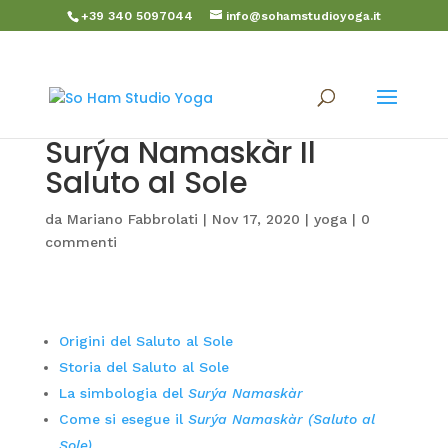
+39 340 5097044
info@sohamstudioyoga.it
Surýa Namaskàr Il
Saluto al Sole
da
Mariano Fabbrolati
|
Nov 17, 2020
|
yoga
|
0
commenti
Origini del Saluto al Sole
Storia del Saluto al Sole
La simbologia del
Surýa Namaskàr
Come si esegue il
Surýa Namaskàr
(Saluto al
Sole)