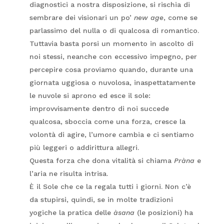
diagnostici a nostra disposizione, si rischia di
sembrare dei visionari un po’
new age
, come se
parlassimo del nulla o di qualcosa di romantico.
Tuttavia basta porsi un momento in ascolto di
noi stessi, neanche con eccessivo impegno, per
percepire cosa proviamo quando, durante una
giornata uggiosa o nuvolosa, inaspettatamente
le nuvole si aprono ed esce il sole:
improvvisamente dentro di noi succede
qualcosa, sboccia come una forza, cresce la
volontà di agire, l’umore cambia e ci sentiamo
più leggeri o addirittura allegri.
Questa forza che dona vitalità si chiama
Pràna
e
l’aria ne risulta intrisa.
È il Sole che ce la regala tutti i giorni. Non c’è
da stupirsi, quindi, se in molte tradizioni
yogiche la pratica delle
àsana
(le posizioni) ha