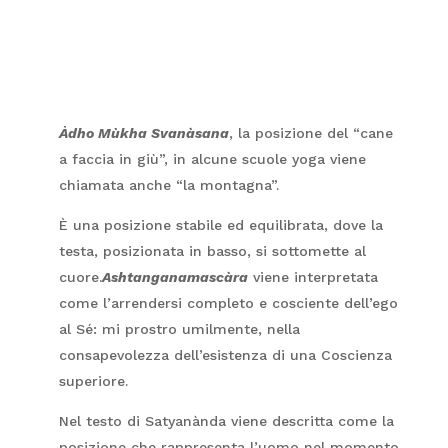
Àdho Mùkha Svanàsana
, la posizione del “cane
a faccia in giù”, in alcune scuole yoga viene
chiamata anche “la montagna”.
È una posizione stabile ed equilibrata, dove la
testa, posizionata in basso, si sottomette al
cuore.
Ashtanganamascàra
viene interpretata
come l’arrendersi completo e cosciente dell’ego
al Sé: mi prostro umilmente, nella
consapevolezza dell’esistenza di una Coscienza
superiore.
Nel testo di Satyanànda viene descritta come la
posizione che rappresenta l’uomo nel momento