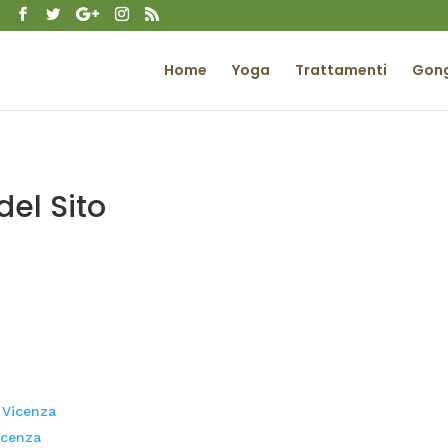
t
Home
Yoga
Trattamenti
Gon
el Sito
a Vicenza
icenza