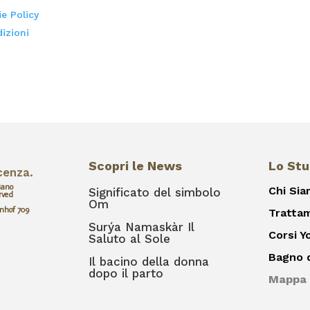
ie Policy
izioni
Scopri le News
Lo Stu
icenza.
iano
Chi Si
Significato del simbolo
rved
Om
nhof 709
Tratta
Surýa Namaskàr Il
Corsi Y
Saluto al Sole
Bagno 
Il bacino della donna
dopo il parto
Mappa 