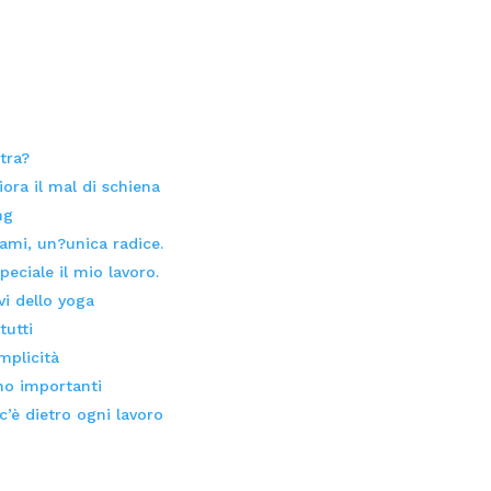
tra?
ora il mal di schiena
ng
rami, un?unica radice.
eciale il mio lavoro.
ivi dello yoga
tutti
mplicità
no importanti
c’è dietro ogni lavoro