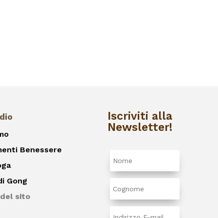
Iscriviti alla
dio
Newsletter!
amo
menti Benessere
oga
di Gong
del sito